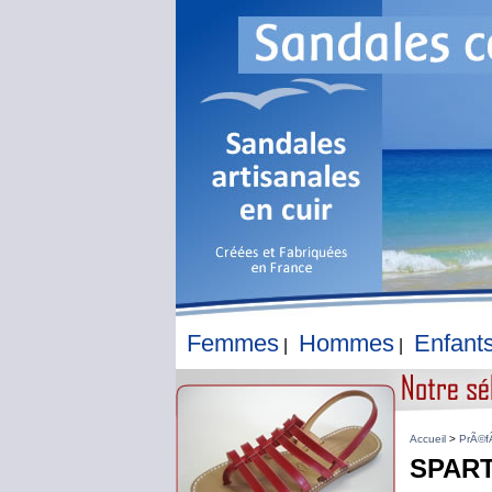
Femmes
Hommes
Enfant
|
|
Accueil
>
PrÃ©f
SPART