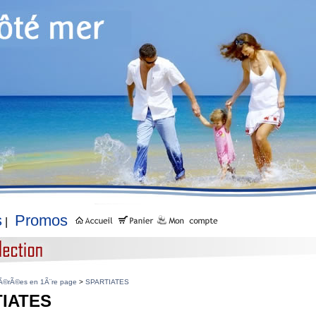
s
Promos
|
Ã©rÃ©es en 1Ã¨re page
>
SPARTIATES
IATES