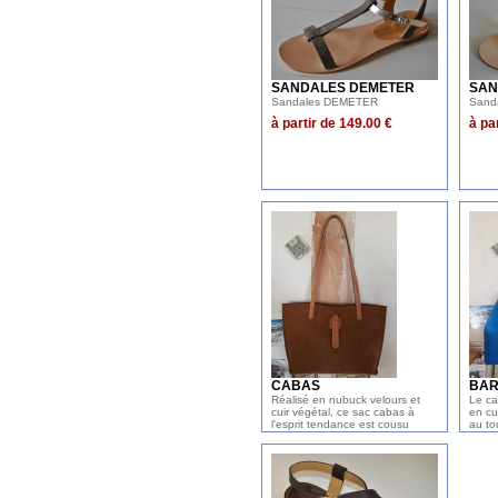
SANDALES DEMETER
SAN
Sandales DEMETER
Sand
à partir de 149.00 €
à pa
CABAS
BAR
Réalisé en nubuck velours et
Le ca
cuir végétal, ce sac cabas à
en cui
l'esprit tendance est cousu
au to
extérieur pour une finition
à pa
artisanale. Dimensions l/h/p :
45/35/10 cm
à partir de 139.00 €