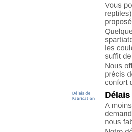
Vous pou
reptiles
proposé
Quelque
spartiat
les coul
suffit d
Nous of
précis 
confort 
Délais
A moins 
demandé
nous fa
Notre dé