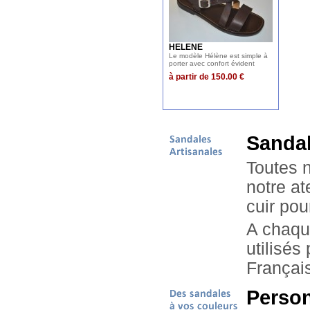
HELENE
Le modèle Hélène est simple à
porter avec confort évident
à partir de 150.00 €
Sandal
Toutes 
notre at
cuir pou
A chaque
utilisés
Françai
Person