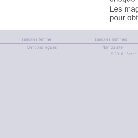
Les maga
pour obt
sandales femme
sandales hommes
Mentions légales
Plan du site
© 2010 - Sandal