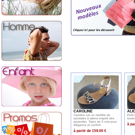
CAROLINE
ALI
Caroline est un modèle de
Petit
sandales à talons inspiré des
toute
seventies .Talon de 5 cms pour
à pa
élégance et confort
à partir de 159.00 €