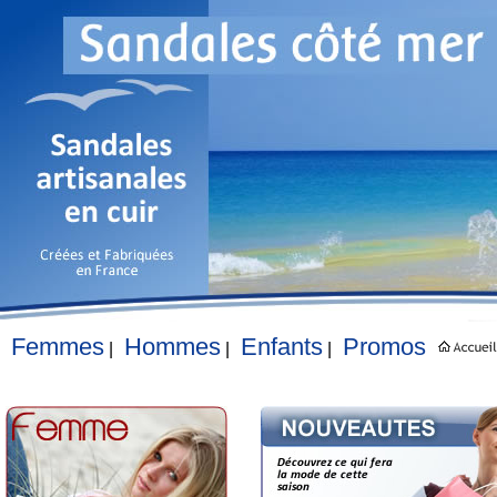
Femmes
Hommes
Enfants
Promos
|
|
|