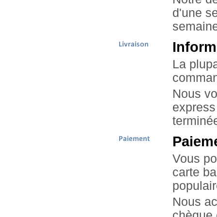
d'une se
semaine
Inform
La plup
command
Nous vou
express
terminé
Paiem
Vous po
carte ba
populair
Nous ac
chèque 